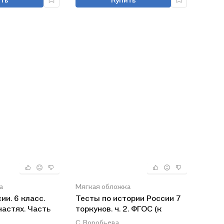
а
Мягкая обложка
ии. 6 класс.
Тесты по истории России 7
частях. Часть 1.
торкунов. ч. 2. ФГОС (к
од редакцией
новому учебнику)
С. Воробьева