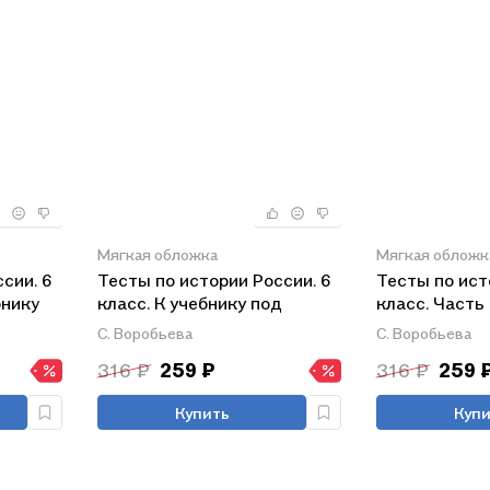
Мягкая обложка
Мягкая обложк
сии. 6
Тесты по истории России. 6
Тесты по ист
бнику
класс. К учебнику под
класс. Часть 
редакцией А.В. Торкунова
под редакцие
С. Воробьева
С. Воробьева
России.
"История России. 6 класс. В
Торкунова "И
316 ₽
259 ₽
316 ₽
259 
х.
двух частях. Часть 2"
8 класс. В дв
щение)
Часть 1"
Купить
Купи