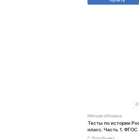
Мягкая обложка
Тесты по истории Рос
класс. Часть 1. ФГОС 
новому учебнику)
С. Воробьева