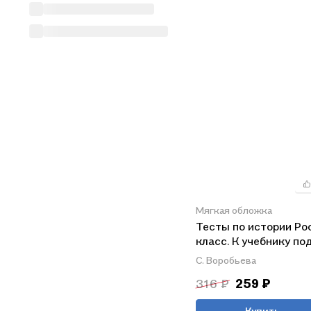
Мягкая обложка
Тесты по истории Рос
класс. К учебнику по
редакцией А.В. Торку
С. Воробьева
"История России. 7 к
316 ₽
259 ₽
двух частях. Часть 2
Купить