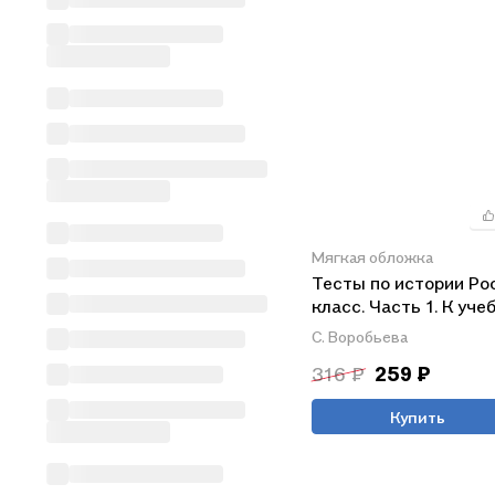
Мягкая обложка
Тесты по истории Рос
класс. Часть 1. К уче
под редакцией А.В.
С. Воробьева
Торкунова "История 
316 ₽
259 ₽
6 класс. В двух частя
Часть 1" (М.: Просве
Купить