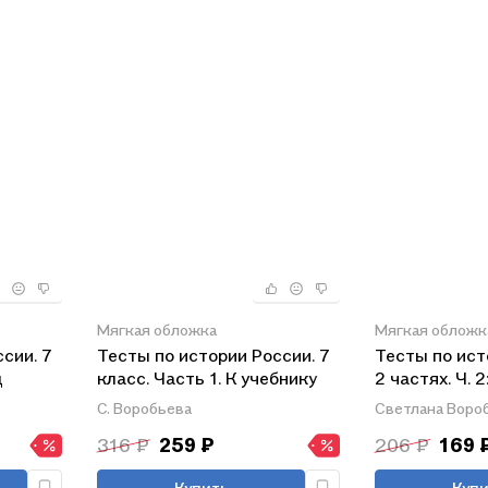
Мягкая обложка
Мягкая обложк
сии. 7
Тесты по истории России. 7
Тесты по ист
д
класс. Часть 1. К учебнику
2 частях. Ч. 2
нова
под редакцией А.В.
учебнику под 
С. Воробьева
Светлана Вороб
ласс. В
Торкунова "История России.
Торкунова "И
316 ₽
259 ₽
206 ₽
169 
"
7 класс. В двух частях.
8 класс". ФГ
Часть 1"
Купить
Купи