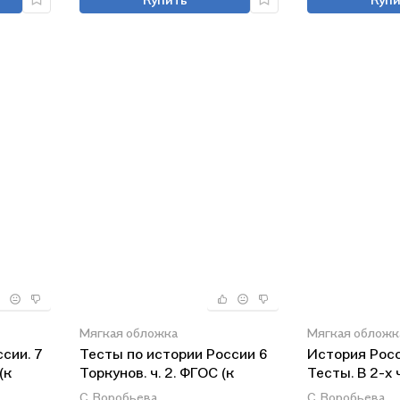
Мягкая обложка
Мягкая обложк
сии. 7
Тесты по истории России 6
История Росс
(к
Торкунов. ч. 2. ФГОС (к
Тесты. В 2-х 
новому учебнику) Изд.3
К учебнику п
С. Воробьева
С. Воробьева