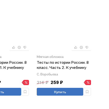
а
Мягкая обложка
ории России. 8
Тесты по истории России. 8
1. К учебнику
класс. Часть 2. К учебнику
й А.В.
под редакцией А.В.
С. Воробьева
стория России.
Торкунова "История России.
₽
316 ₽
259 ₽
ух частях.
8 класс. В двух частях.
Часть 2"
ть
Купить