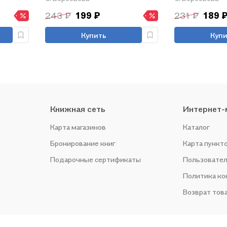
А.В. Торкуно
243 ₽
199 ₽
231 ₽
189 
России. 6 кла
новому учебн
Купить
Купи
Книжная сеть
Интернет-
Карта магазинов
Каталог
Бронирование книг
Карта пункт
Подарочные сертификаты
Пользовател
Политика к
Возврат тов