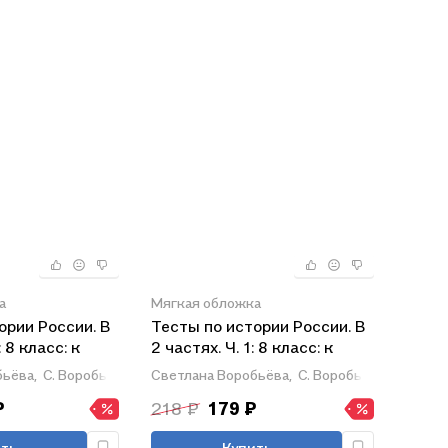
а
Мягкая обложка
ории России. В
Тесты по истории России. В
: 8 класс: к
2 частях. Ч. 1: 8 класс: к
ред. А.В.
учебнику под ред. А.В.
ьёва,
С. Воробьева
Светлана Воробьёва,
С. Воробьева
стория России.
Торкунова "История России.
₽
218 ₽
179 ₽
ОС
8 класс". ФГОС
ть
Купить