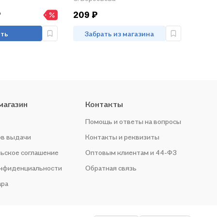
ва "История
₽
209 ₽
сс". ФГОС (к
ику)
ть
Забрать из магазина
магазин
Контакты
Помощь и ответы на вопросы
ов выдачи
Контакты и реквизиты
ьское соглашение
Оптовым клиентам и 44-ФЗ
онфиденциальности
Обратная связь
ара