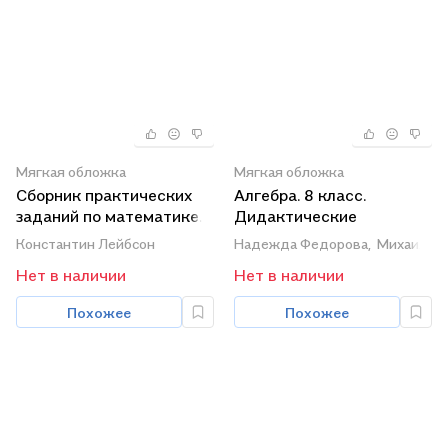
Мягкая обложка
Мягкая обложка
Сборник практических
Алгебра. 8 класс.
заданий по математике.
Дидактические
Часть 1. 8 класс
материалы. Учебное
Константин Лейбсон
Надежда Федорова,
Михаил Ша
пособие
Нет в наличии
Нет в наличии
Похожее
Похожее