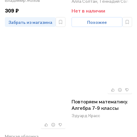
Владимир Жохов
Алла Солтан,
Геннадий Солтан
учреждений общего
309 ₽
Нет в наличии
среднего образования
Забрать из магазина
Похожее
Повторяем математику.
Алгебра 7-9 классы
Эдуард Красс
Мягкая обложка