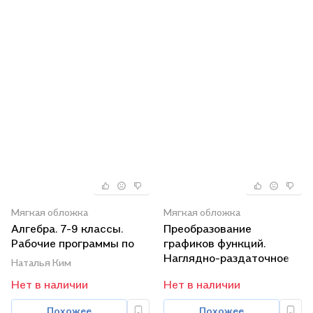
Мягкая обложка
Мягкая обложка
Алгебра. 7-9 классы.
Преобразование
Рабочие программы по
графиков функций.
учебникам А. Г.
Наглядно-раздаточное
Наталья Ким
Мордковича. (ФГОС)
пособие
Нет в наличии
Нет в наличии
Похожее
Похожее