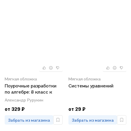
Мягкая обложка
Мягкая обложка
Поурочные разработки
Системы уравнений
по алгебре: 8 класс к
учебнику Ю.Н.
Александр Рурукин
Макарычева (ФГОС)
от 329 ₽
от 29 ₽
Забрать из магазина
Забрать из магазина