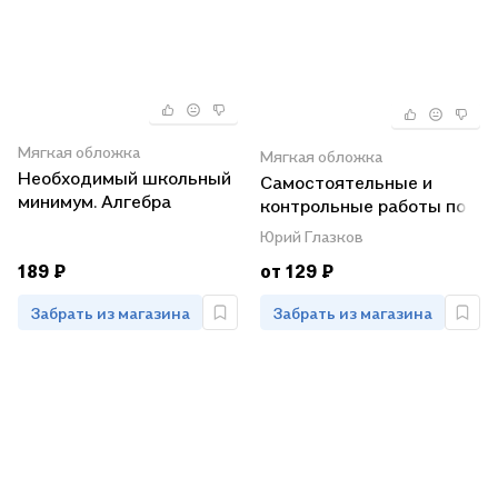
Мягкая обложка
Мягкая обложка
Необходимый школьный
Самостоятельные и
минимум. Алгебра
контрольные работы по
алгебре. 8 класс. К
Юрий Глазков
учебнику Ю.Н.
189 ₽
от 129 ₽
Макарычева и др.. под
ред. С.А. Теляковского
Забрать из магазина
Забрать из магазина
"Алгебра. 8 класс"