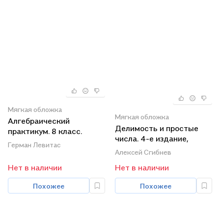
Мягкая обложка
Мягкая обложка
Алгебраический
Делимость и простые
практикум. 8 класс.
числа. 4-е издание,
Базовый уровень.
Герман Левитас
дополненное
Учебное пособие для
Алексей Сгибнев
общеобразовательных
Нет в наличии
Нет в наличии
организаций
Похожее
Похожее