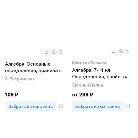
Мягкая обложка
Алгебра. Основные
Алгебра. 7-11 кл.
определения, правила и
Определения, свойства,
формулы. 7-9 классы.
С. Бутрименко
методы решения задач -
Комплект карт для
Евгений Нелин
в таблицах.
подготовки к
109 ₽
от 299 ₽
контрольным работам,
экзаменам. ФГОС
Забрать из магазина
Забрать из магазина