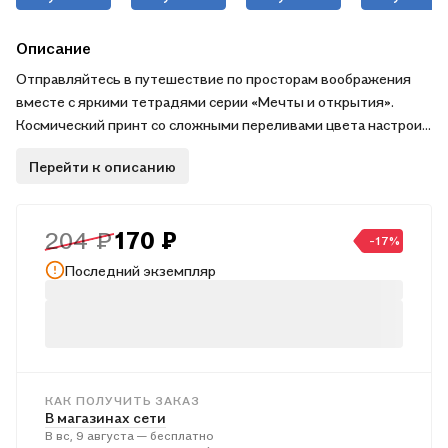
ассортименте
шапке",
- Kairui
34,5*26*7см,
Феникс+
Описание
Отправляйтесь в путешествие по просторам воображения
вместе с яркими тетрадями серии «Мечты и открытия».
Космический принт со сложными переливами цвета настроит
вас на творческий лад. Приход вдохновения неизбежен! На
Перейти к описанию
сорока страницах в линейку найдётся место всем вашим
планам и замыслам.
204 ₽
170 ₽
Закажите и узнайте, какой неизведанный мир предстоит
-17%
открыть именно вам.
Последний экземпляр
Размер: 18 х 25,5 см
Материал: бумага
Страна-производитель: Китай
КАК ПОЛУЧИТЬ ЗАКАЗ
В магазинах сети
В вс, 9 августа — бесплатно