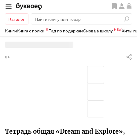
Каталог
%
NEW
Книги
Книга с полки
Гид по подаркам
Снова в школу
Хиты п
6+
Тетрадь общая «Dream and Explore»,