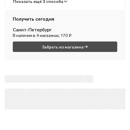
В пунктах выдачи
Показать ещё 3 способа
Во вт, 11 августа — от 240 ₽
Курьером
Получить сегодня
В пн, 10 августа — от 311 ₽
Санкт-Петербург
Почтой России
В наличии
в 4 магазинах
, 170 ₽
Во вт, 11 августа — от 492 ₽
Забрать из магазина