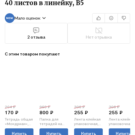
40 листов в линейку, В5
Мало оценок
2 отзыва
Нет отрывка
С этим товаром покупают
204 ₽
960 ₽
306 ₽
306 ₽
170 ₽
800 ₽
255 ₽
255 ₽
Тетрадь общая
Папка для
Лента клейкая
Лента клейка
«Мондриан»,
тетрадей на
упаковочная,
упаковочная,
32 листа в
молнии А4+
зеленая, 48 мм
синяя, 48 мм х
линейку, В5, в
"Девчонка в
х 66 м, Brauberg
66 м, Brauberg
Купить
Купить
Купить
Купить