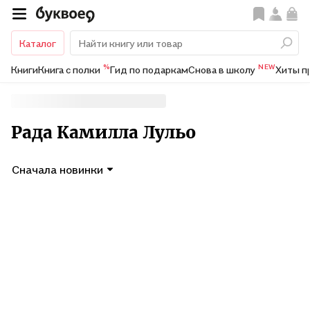
Каталог
%
NEW
Книги
Книга с полки
Гид по подаркам
Снова в школу
Хиты п
Рада Камилла Лульо
Сначала новинки