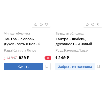
Мягкая обложка
Твердая обложка
Тантра - любовь,
Тантра - любовь,
духовность и новый
духовность и новый
чувственный опыт
чувственный опыт.
Рада Камилла Лульо
Рада Камилла Лульо
1 115 ₽
929 ₽
1 249 ₽
Купить
Забрать из магазина