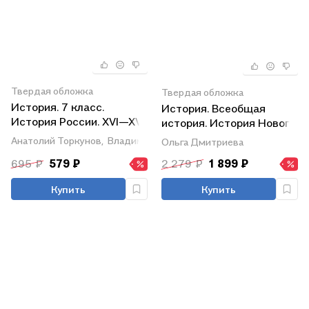
Твердая обложка
Твердая обложка
История. 7 класс.
История. Всеобщая
История России. XVI—XVII
история. История Нового
вв. Учебник
времени. Конец XV-XVII
Анатолий Торкунов,
Владимир Мединский
Ольга Дмитриева
век. 7 класс. Учебник
695 ₽
579 ₽
2 279 ₽
1 899 ₽
Купить
Купить