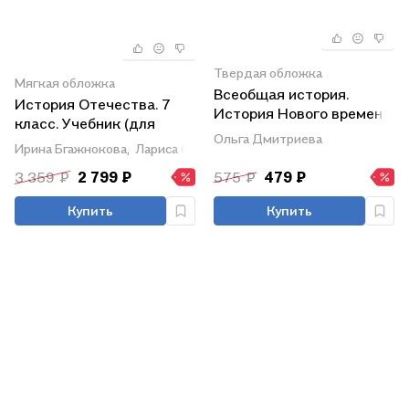
Твердая обложка
Мягкая обложка
Всеобщая история.
История Отечества. 7
История Нового времени.
класс. Учебник (для
Конец XV-XVII век. 7
Ольга Дмитриева
обучающихся с
Ирина Бгажнокова,
Лариса Смирнова
класс. Учебник
интеллектуальными
3 359 ₽
2 799 ₽
575 ₽
479 ₽
нарушениями)
Купить
Купить