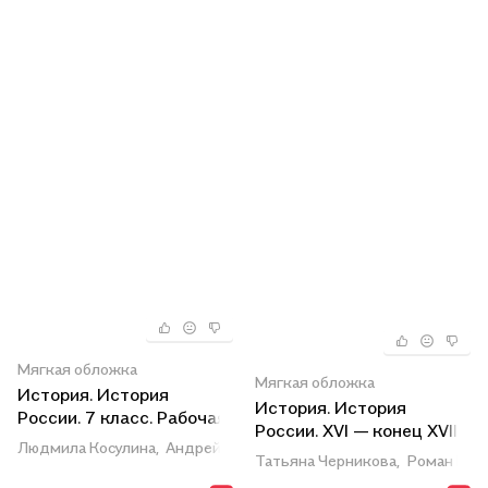
Мягкая обложка
Мягкая обложка
История. История
История. История
России. 7 класс. Рабочая
России. XVI — конец XVII
тетрадь
Людмила Косулина,
Андрей Лукутин,
Александр Данилов
века. 7 класс. Учебник
Татьяна Черникова,
Роман Паз