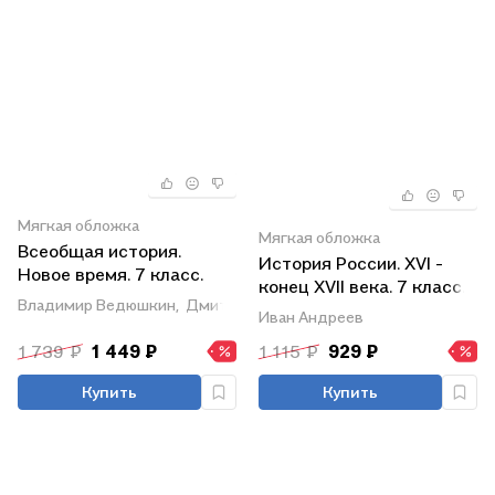
Мягкая обложка
Мягкая обложка
Всеобщая история.
История России. XVI -
Новое время. 7 класс.
конец XVII века. 7 класс.
Учебник
Владимир Ведюшкин,
Дмитрий Бовыкин
Учебник
Иван Андреев
1 739 ₽
1 449 ₽
1 115 ₽
929 ₽
Купить
Купить