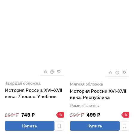
Твердая обложка
Мягкая обложка
История России. XVI–XVII
История России XVI-ХVII
века. 7 класс. Учебник
века. Республика
Башкортостан. Учебное
Рамис Газизов
пособие для 7 класса
899 ₽
749 ₽
599 ₽
499 ₽
общеобразовательных
организация
Купить
Купить