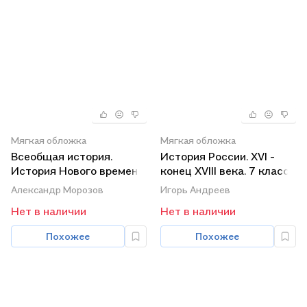
Мягкая обложка
Мягкая обложка
Всеобщая история.
История России. XVI -
История Нового времени.
конец XVIII века. 7 класс.
Конец XV - XVII век.
Учебник.
Александр Морозов
Игорь Андреев
Учебник
Нет в наличии
Нет в наличии
Похожее
Похожее