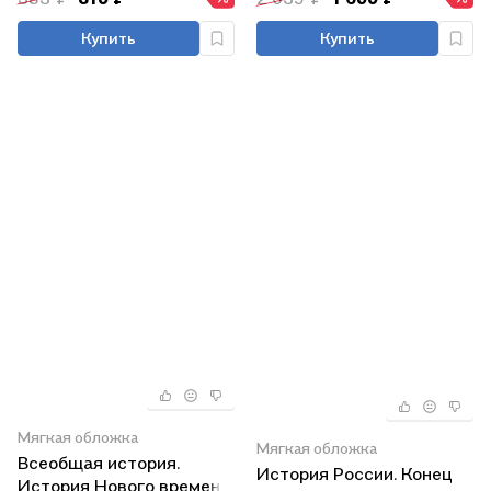
организаций
Купить
Купить
Мягкая обложка
Мягкая обложка
Всеобщая история.
История России. Конец
История Нового времени.