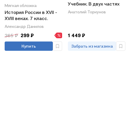
Учебник. В двух частях
Мягкая обложка
(комплект из 2 книг)
История России в XVII -
Анатолий Торкунов
XVIII веках. 7 класс.
Тетрадь-тренажёр
Александр Данилов
365 ₽
299 ₽
1 449 ₽
Купить
Забрать из магазина