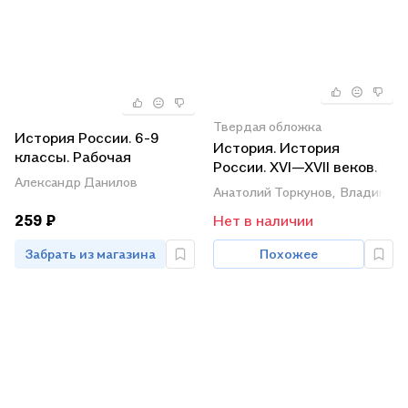
Твердая обложка
История России. 6-9
История. История
классы. Рабочая
России. XVI—XVII веков. 7
программа и
Александр Данилов
класс. Учебник
Анатолий Торкунов,
Владимир 
тематическое
планирование
259 ₽
Нет в наличии
Забрать из магазина
Похожее