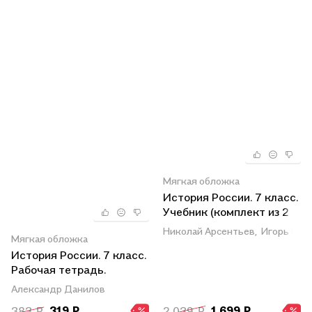
Мягкая обложка
История России. 7 класс.
Учебник (комплект из 2
книг)
Николай Арсентьев,
Игорь Куру
Мягкая обложка
История России. 7 класс.
Рабочая тетрадь.
Учебное пособие для
Александр Данилов
общеобразовательных
383 ₽
319 ₽
2 039 ₽
1 699 ₽