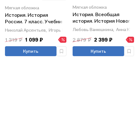
Мягкая обложка
Мягкая обложка
История. Всеобщая
История. История
история. История Нового
России. 7 класс. Учебник.
времени. Конец XV-XVII
В 2-х частях. Часть 1
Любовь Ванюшкина,
Анна Юдов
Николай Арсентьев,
Игорь Курукин,
Александр Данилов
века. 7 класс. Учебник
1 319 ₽
1 099 ₽
2 879 ₽
2 399 ₽
Купить
Купить