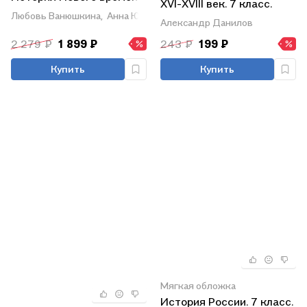
XVI-XVIII век. 7 класс.
7 класс. Учебное пособие
Любовь Ванюшкина,
Анна Юдовская,
Пётр Баранов
Рабочая тетрадь
Александр Данилов
для
общеобразовательных
2 279 ₽
1 899 ₽
243 ₽
199 ₽
организаций
Купить
Купить
Мягкая обложка
История России. 7 класс.