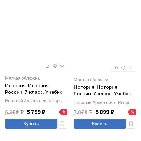
Мягкая обложка
Мягкая обложка
История. История
История. История
России. 7 класс. Учебное
России. 7 класс. Учебное
пособие. В трех частях.
пособие. В трех частях.
Николай Арсентьев,
Игорь Курукин,
Александр Данилов
Николай Арсентьев,
Игорь Куру
Часть 1 (для
Часть 2 (для
слабовидящих
6 959 ₽
5 799 ₽
7 079 ₽
5 899 ₽
слабовидящих
обучающихся). ФГОС
обучающихся). ФГОС
Купить
Купить
2021
2021