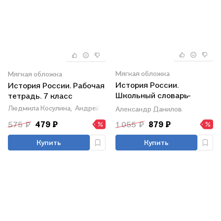
Мягкая обложка
Мягкая обложка
История России.
История России. Рабочая
Школьный словарь-
тетрадь. 7 класс
справочник. Учебное
Людмила Косулина,
Андрей Лукутин,
Александр Данилов
Александр Данилов
пособие
575 ₽
479 ₽
1 055 ₽
879 ₽
Купить
Купить