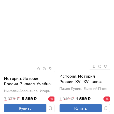
История. История
История. История
России. XVI–XVII века:
России. 7 класс. Учебное
учебник для 7 класса
Павел Лукин,
Евгений Пчелов
пособие. В 3-х частях.
Николай Арсентьев,
Игорь Курукин,
Александр Данилов
общеобразовательных
Часть 3 (для
организаций
7 079 ₽
5 899 ₽
1 919 ₽
1 599 ₽
слабовидящих
обучающихся)
Купить
Купить