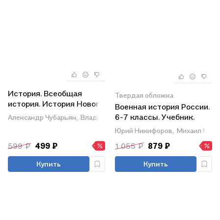
История. Всеобщая
Твердая обложка
история. История Нового
Военная история России.
времени. Конец XV-XVII в.
6-7 классы. Учебник.
Александр Чубарьян,
Владимир Мединский
7 класс. Учебник
ФГОС 2021
Юрий Никифоров,
Михаил Мягк
599 ₽
499 ₽
1 055 ₽
879 ₽
Купить
Купить