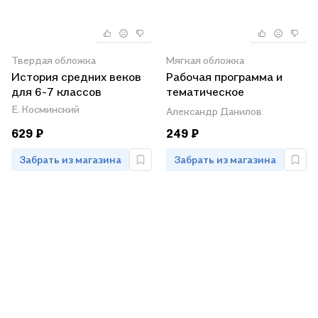
Твердая обложка
Мягкая обложка
История средних веков
Рабочая программа и
для 6-7 классов
тематическое
планирование курса
Е. Косминский
Александр Данилов
"История России". 6-10
629 ₽
249 ₽
классы. Учебное пособие
Забрать из магазина
Забрать из магазина