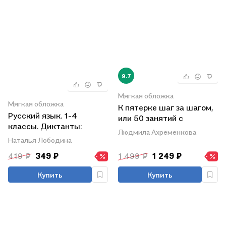
9.7
Мягкая обложка
Мягкая обложка
К пятерке шаг за шагом,
Русский язык. 1-4
или 50 занятий с
классы. Диктанты:
репетитором. Русский
Людмила Ахременкова
конспекты уроков-
язык. 2-4 классы
Наталья Лободина
диктантов,
419 ₽
349 ₽
1 499 ₽
1 249 ₽
познавательные тексты
с объяснениями и
Купить
Купить
заданиями