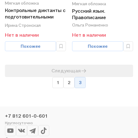
Мягкая обложка
Мягкая обложка
Контрольные диктанты с
Русский язык.
подготовительными
Правописание
упражнениями. 1 - 4
Ольга Романенко
Ирина Стронская
классы
Нет в наличии
Нет в наличии
Похожее
Похожее
Следующая
1
2
3
+7 812 601-0-601
Круглосуточно