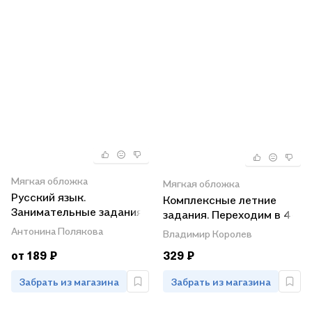
Мягкая обложка
Мягкая обложка
Русский язык.
Комплексные летние
Занимательные задания.
задания. Переходим в 4-
3 класс. В 2-х частях.
й класс
Антонина Полякова
Владимир Королев
Тетрадь № 2
от 189 ₽
329 ₽
Забрать из магазина
Забрать из магазина