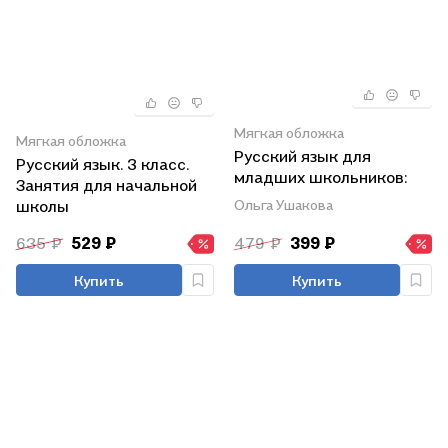
Мягкая обложка
Мягкая обложка
Русский язык для
Русский язык. 3 класс.
младших школьников:
Занятия для начальной
книжка-подсказка
школы
Ольга Ушакова
635 ₽
529 ₽
479 ₽
399 ₽
Купить
Купить