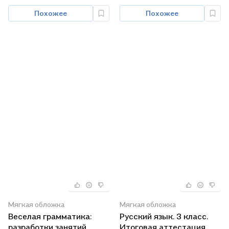
твёрдый знак. К
Похожее
Похожее
учебникам Л.Я.
Желтовской, О.Б.
Калининой "Русский
язык"
Мягкая обложка
Мягкая обложка
Веселая грамматика:
Русский язык. 3 класс.
разработки занятий,
Итоговая аттестация.