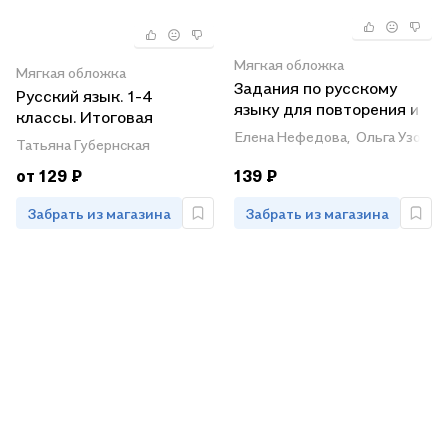
Мягкая обложка
Мягкая обложка
Задания по русскому
Русский язык. 1-4
языку для повторения и
классы. Итоговая
закрепления учебного
аттестация за курс
Елена Нефедова,
Ольга Узоров
Татьяна Губернская
материала. 3 класс
начальной школы
от 129 ₽
139 ₽
Забрать из магазина
Забрать из магазина