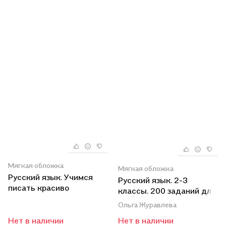
Мягкая обложка
Мягкая обложка
Русский язык. Учимся
Русский язык. 2-3
писать красиво
классы. 200 заданий для
тематического контроля.
Ольга Журавлева
Разделительный мягкий
Нет в наличии
Нет в наличии
знак. Разделительный