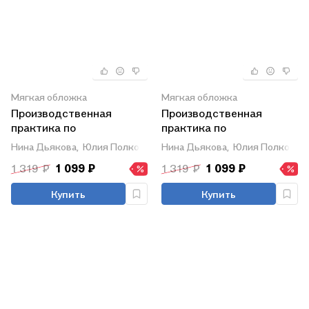
Мягкая обложка
Мягкая обложка
Производственная
Производственная
практика по
практика по
фармацевтической
фармацевтической
Нина Дьякова,
Юлия Полковникова
Нина Дьякова,
Юлия Полковни
технологии. Учебное
технологии. Учебное
1 319 ₽
1 099 ₽
1 319 ₽
1 099 ₽
пособие
пособие
Купить
Купить