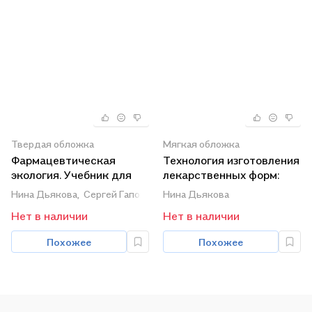
Твердая обложка
Мягкая обложка
Фармацевтическая
Технология изготовления
экология. Учебник для
лекарственных форм:
вузов
гомеопатические
Нина Дьякова,
Сергей Гапонов,
Алексей Сливкин
Нина Дьякова
лекарственные формы.
Нет в наличии
Нет в наличии
Учебное пособие
Похожее
Похожее