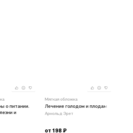
ка
Мягкая обложка
ы о питании.
Лечение голодом и плодами
лезни и
Арнольд Эрет
оторые не дают
от 198 ₽