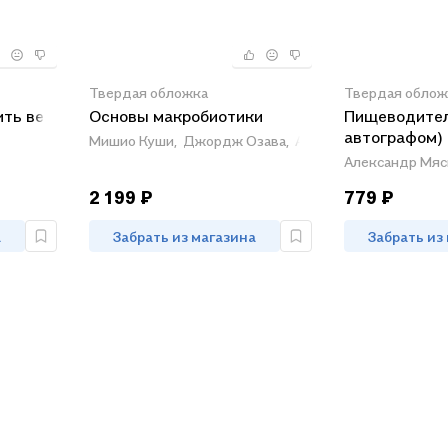
Твердая обложка
Твердая облож
ить вес
Основы макробиотики
Пищеводител
автографом)
Мишио Куши,
Джордж Озава,
Ангелина Куши
Александр Мяс
2 199 ₽
779 ₽
а
Забрать из магазина
Забрать из