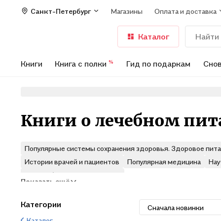
Санкт-Петербург
Магазины
Оплата и доставка
Каталог
Книги
Книга с полки
Гид по подаркам
Снов
%
Книги о лечебном пи
Популярные системы сохранения здоровья. Здоровое пит
Истории врачей и пациентов
Популярная медицина
Нау
Другие биологические науки
Показать ещё
Категории
Сначала новинки
Каталог