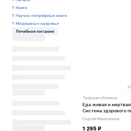
Книги
Научно-популярные книги
Медицина и здоровье
Лечебное питание
Твердая обложка
Еда живая и мертвая
Система здорового п
Сергея Малозёмова.
Сергей Малоземов
Коллекция из четыре
1 295 ₽
бестселлеров