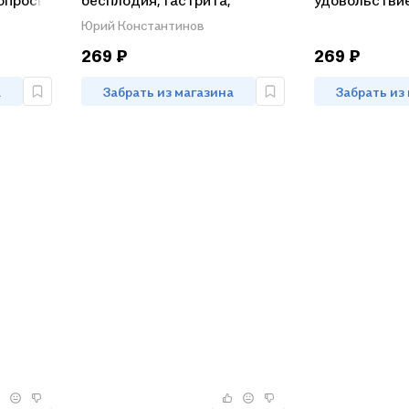
вопросы
бесплодия, гастрита,
удовольстви
инфаркта, инсульта,
Юрий Константинов
онкологии, псориаза…
269 ₽
269 ₽
а
Забрать из магазина
Забрать из