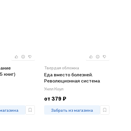
тание
Твердая обложка
5 книг)
Еда вместо болезней.
Революционная система
здоровья, основанная на
Уилл Коул
питании
от 379 ₽
 магазина
Забрать из магазина