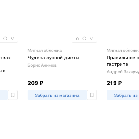
Мягкая обложка
Мягкая обложк
твах
Чудеса лунной диеты.
Правильное п
гастрите
Борис Акимов
ых
Андрей Захарч
209 ₽
219 ₽
а
Забрать из магазина
Забрать из