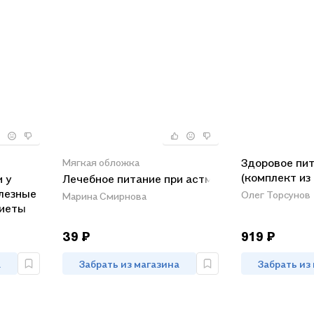
Здоровое пи
Мягкая обложка
(комплект из 
 у
Лечебное питание при астме
олезные
Олег Торсунов
Марина Смирнова
диеты
39 ₽
919 ₽
а
Забрать из магазина
Забрать из