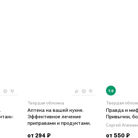
7.6
Твердая обложка
Твердая облож
.
Аптека на вашей кухне.
Правда и миф
итания
Эффективное лечение
Привычки, бо
приправами и продуктами,
продукты, к
Сергей Агапкин
х
которые есть у каждой
вам похудеть
от 294 ₽
от 550 ₽
хозяйки