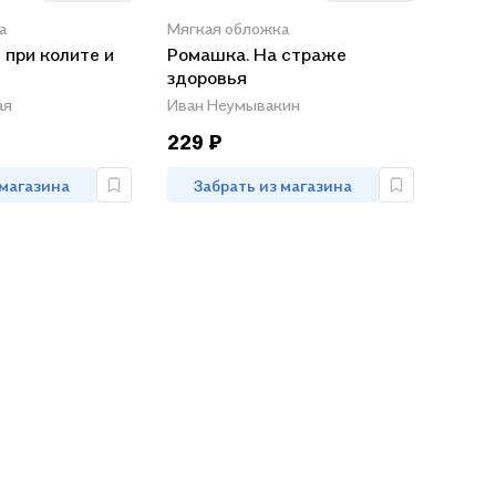
а
Мягкая обложка
 при колите и
Ромашка. На страже
здоровья
ая
Иван Неумывакин
229 ₽
 магазина
Забрать из магазина