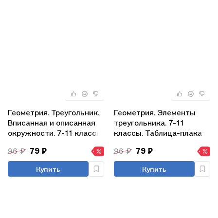
Геометрия. Треугольник.
Геометрия. Элементы
Вписанная и описанная
треугольника. 7-11
окружности. 7-11 классы.
классы. Таблица-плакат
Таблица-плакат
(420х297)
96 ₽
79 ₽
96 ₽
79 ₽
(420х297)
Купить
Купить