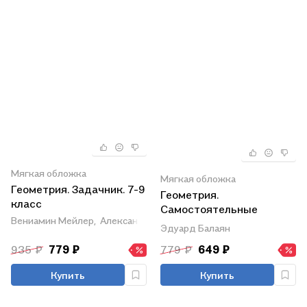
Мягкая обложка
Мягкая обложка
Геометрия. Задачник. 7-9
Геометрия.
класс
Самостоятельные
Вениамин Мейлер,
Александр Баханский,
Борис Зив
работы на готовых
Эдуард Балаян
чертежах. 7-9 классы
935 ₽
779 ₽
779 ₽
649 ₽
Купить
Купить