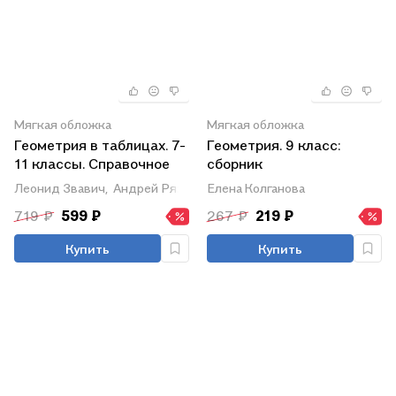
Мягкая обложка
Мягкая обложка
Геометрия в таблицах. 7-
Геометрия. 9 класс:
11 классы. Справочное
сборник
пособие
самостоятельных работ
Леонид Звавич,
Андрей Рязановский
Елена Колганова
719 ₽
599 ₽
267 ₽
219 ₽
Купить
Купить