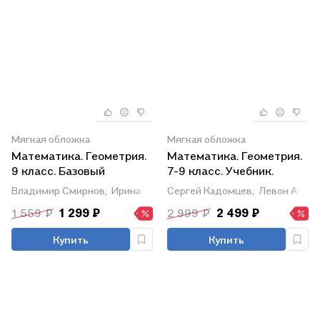
Мягкая обложка
Мягкая обложка
Математика. Геометрия.
Математика. Геометрия.
9 класс. Базовый
7-9 класс. Учебник.
уровень. Учебное
Базовый уровень
Владимир Смирнов,
Ирина Смирнова
Сергей Кадомцев,
Левон Атана
пособие
1 559 ₽
1 299 ₽
2 999 ₽
2 499 ₽
Купить
Купить