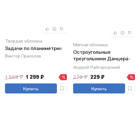
Твердая обложка
Мягкая обложка
Задачи по планиметрии
Остроугольные
Виктор Прасолов
треугольники Данцера–
Грюнбаума
Андрей Райгородский
1 559 ₽
1 299 ₽
279 ₽
229 ₽
Купить
Купить