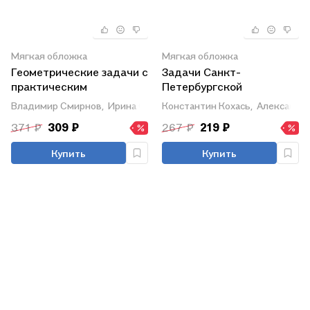
Мягкая обложка
Мягкая обложка
Геометрические задачи с
Задачи Санкт-
практическим
Петербургской
содержанием
олимпиады школьников
Владимир Смирнов,
Ирина Смирнова
Константин Кохась,
Александр 
по математике 2016 года
371 ₽
309 ₽
267 ₽
219 ₽
Купить
Купить