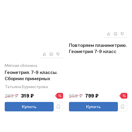
Повторяем планиметрию.
Геометрия 7-9 класс
Мягкая обложка
Геометрия. 7-9 классы.
Сборник примерных
рабочих программ.
Татьяна Бурмистрова
Учебное пособие для
383 ₽
319 ₽
959 ₽
799 ₽
общеобразовательных
организаций
Купить
Купить