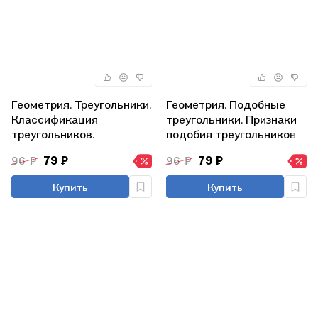
Геометрия. Треугольники.
Геометрия. Подобные
Классификация
треугольники. Признаки
треугольников.
подобия треугольников.
Равнобедренный и
7-11 классы. Таблица-
96 ₽
79 ₽
96 ₽
79 ₽
равносторонний
плакат (420х297)
треугольники. 7-11 класс.
Купить
Купить
Таблица-плакат
(420х297)