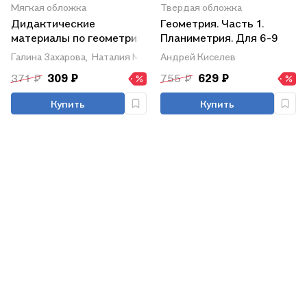
Мягкая обложка
Твердая обложка
Дидактические
Геометрия. Часть 1.
материалы по геометрии.
Планиметрия. Для 6-9
9 класс. К учебнику Л.С.
классов
Галина Захарова,
Наталия Мельникова
Андрей Киселев
Атанасяна и др.
371 ₽
309 ₽
755 ₽
629 ₽
"Геометрия. 7-9 классы"
(М.: Просвещение)
Купить
Купить