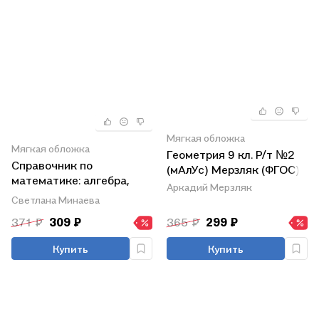
Мягкая обложка
Мягкая обложка
Геометрия 9 кл. Р/т №2
Справочник по
(мАлУс) Мерзляк (ФГОС)
математике: алгебра,
Аркадий Мерзляк
геометрия. 7-9 классы
Светлана Минаева
371 ₽
309 ₽
365 ₽
299 ₽
Купить
Купить