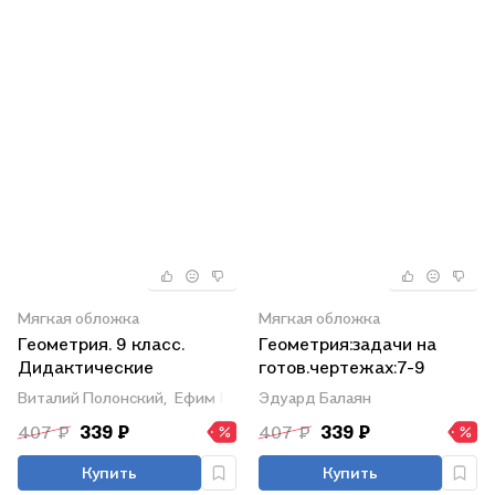
Мягкая обложка
Мягкая обложка
Геометрия. 9 класс.
Геометрия:задачи на
Дидактические
готов.чертежах:7-9
материалы
кл.:базов. дп
Виталий Полонский,
Ефим Рабинович,
Эдуард Балаян
Аркадий Мерзляк
407 ₽
339 ₽
407 ₽
339 ₽
Купить
Купить