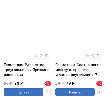
Геометрия. Равенство
Геометрия. Соотношения
треугольников. Признаки
между сторонами и
равенства
углами треугольника. 7-
треугольников. 7-11
11 классы. Таблица-
96 ₽
79 ₽
96 ₽
79 ₽
классы. Таблица-плакат
плакат (420х297)
(420х297)
Купить
Купить