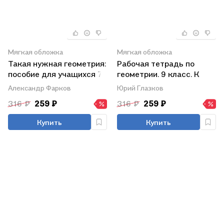
Мягкая обложка
Мягкая обложка
Такая нужная геометрия:
Рабочая тетрадь по
пособие для учащихся 7-
геометрии. 9 класс. К
9 классов
учебнику Л.С. Атанасяна
Александр Фарков
Юрий Глазков
и др. "Геометрия. 7-9
316 ₽
259 ₽
316 ₽
259 ₽
классы" (М.:
Просвещение)
Купить
Купить