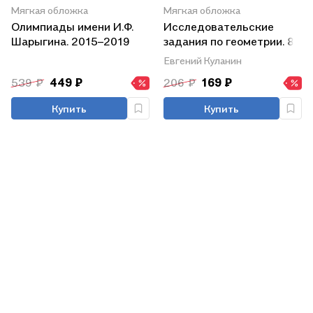
Мягкая обложка
Мягкая обложка
Олимпиады имени И.Ф.
Исследовательские
Шарыгина. 2015–2019
задания по геометрии. 8-
10 классы
Евгений Куланин
539 ₽
449 ₽
206 ₽
169 ₽
Купить
Купить