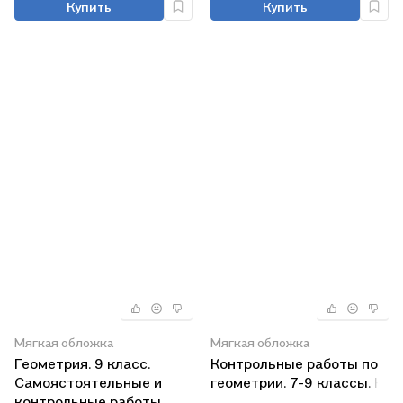
Купить
Купить
Мягкая обложка
Мягкая обложка
Геометрия. 9 класс.
Контрольные работы по
Самоястоятельные и
геометрии. 7-9 классы. К
контрольные работы.
учебнику Л.С. Атанасяна