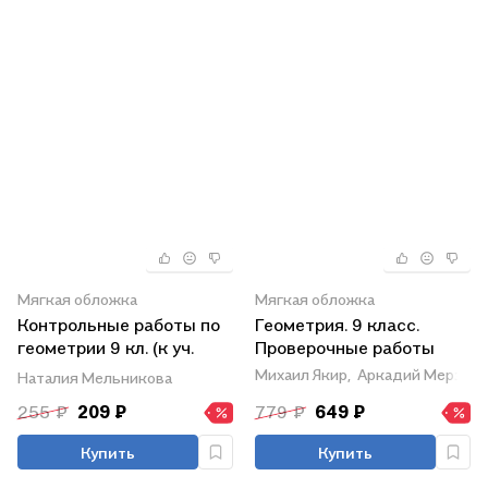
Мягкая обложка
Мягкая обложка
Контрольные работы по
Геометрия. 9 класс.
геометрии 9 кл. (к уч.
Проверочные работы
Атанасяна) (5,6 изд.)
Михаил Якир,
Аркадий Мерзляк
Наталия Мельникова
(мУМК) Мельникова
255 ₽
209 ₽
779 ₽
649 ₽
(ФГОС)
Купить
Купить