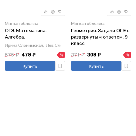
Мягкая обложка
Мягкая обложка
ОГЭ. Математика.
Геометрия. Задачи ОГЭ с
Алгебра.
развернутым ответом. 9
Геометрия.Тематический
класс
Ирина Слонимская,
Лев Слонимский
тренинг для подготовки
575 ₽
479 ₽
371 ₽
309 ₽
к основному
государственному
Купить
Купить
экзамену