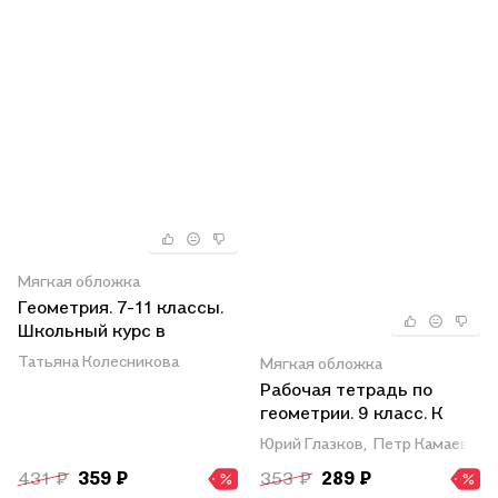
Мягкая обложка
Геометрия. 7-11 классы.
Школьный курс в
наглядных таблицах
Татьяна Колесникова
Мягкая обложка
Рабочая тетрадь по
геометрии. 9 класс. К
учебнику Л.С. Атанасяна
Юрий Глазков,
Петр Камаев
и др. "Геометрия. 7-9
431 ₽
359 ₽
353 ₽
289 ₽
классы" (М.: