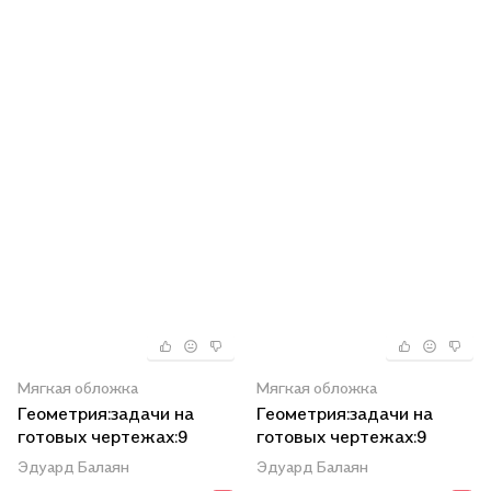
Мягкая обложка
Мягкая обложка
Геометрия:задачи на
Геометрия:задачи на
готовых чертежах:9
готовых чертежах:9
кл.:базовый
кл.:профил.
Эдуард Балаян
Эдуард Балаян