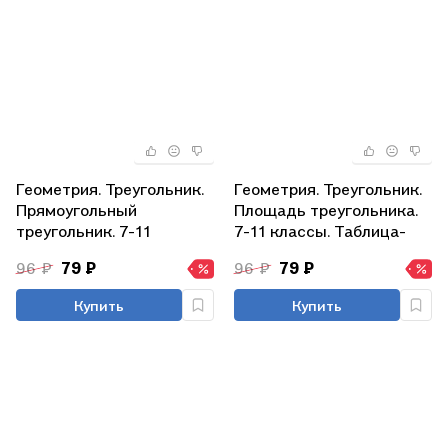
Геометрия. Треугольник.
Геометрия. Треугольник.
Прямоугольный
Площадь треугольника.
треугольник. 7-11
7-11 классы. Таблица-
классы. Таблица-плакат
плакат (420х297)
96 ₽
79 ₽
96 ₽
79 ₽
(420х297)
Купить
Купить